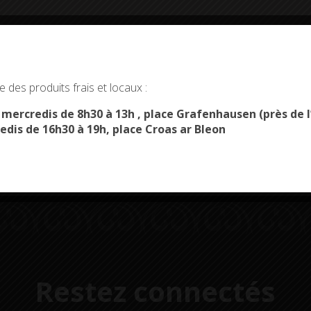
okies and gives you control over what you want to activate
 des produits frais et locaux :
OK, ACCEPT ALL
PERSONALIZE
Démarches
Menus du
s mercredis de 8h30 à 13h , place Grafenhausen (près d
administratives
restaurant scolaire
u
edis de 16h30 à 19h, place Croas ar Bleon
Restez connectés