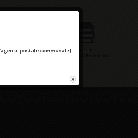
Deny all cookies
Vous avez
Médiathèque
e l’agence postale communale)
ne question
Consultation / Réservation