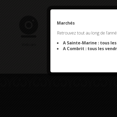
Marchés
This site uses co
Retrouvez tout au long de l’année
A Sainte-Marine : tous le
Webcam
Arrêtés en cours
A Combrit : tous les vendr