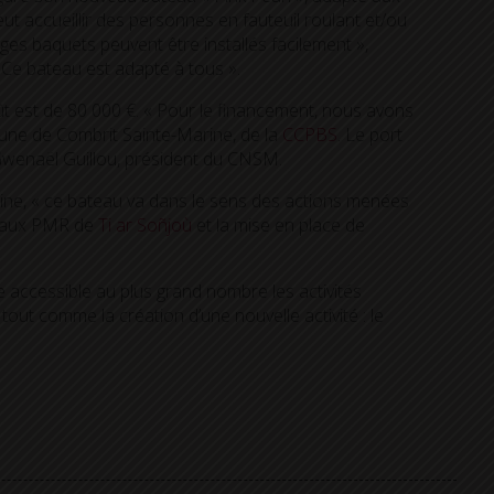
ut accueillir des personnes en fauteuil roulant et/ou
ges baquets peuvent être installés facilement »,
 Ce bateau est adapté à tous ».
ût est de 80 000 €. « Pour le financement, nous avons
une de Combrit Sainte-Marine, de la
CCPBS
. Le port
 Gwenaël Guillou, président du CNSM.
ine, « ce bateau va dans le sens des actions menées
nt aux PMR de
Ti ar Soñjoù
et la mise en place de
accessible au plus grand nombre les activités
out comme la création d’une nouvelle activité : le