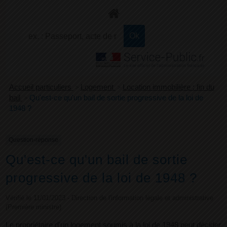
+
Confort
Accueil particuliers
>
Logement
>
Location immobilière : fin du
bail
>
Qu'est-ce qu'un bail de sortie progressive de la loi de
1948 ?
Question-réponse
Qu'est-ce qu'un bail de sortie
progressive de la loi de 1948 ?
Vérifié le 11/01/2023 - Direction de l'information légale et administrative
(Première ministre)
Le propriétaire d'un logement soumis à la loi de 1948 peut décider