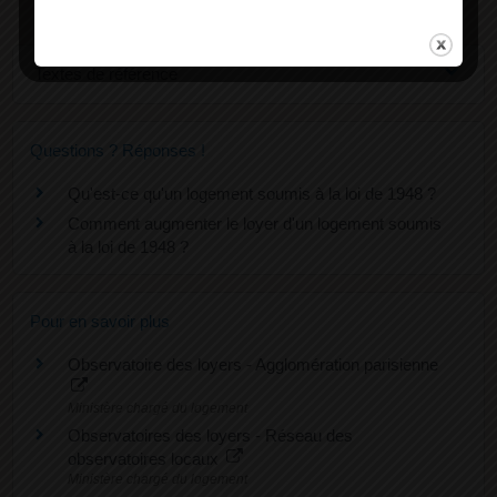
Textes de référence
Questions ? Réponses !
Qu'est-ce qu'un logement soumis à la loi de 1948 ?
Comment augmenter le loyer d'un logement soumis
à la loi de 1948 ?
Pour en savoir plus
Observatoire des loyers - Agglomération parisienne
Ministère chargé du logement
Observatoires des loyers - Réseau des
observatoires locaux
Ministère chargé du logement