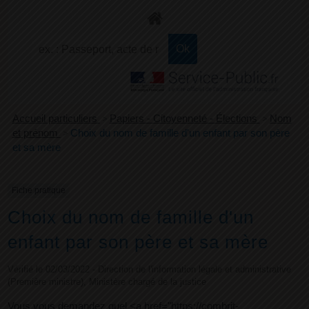
+
Confort
Accueil particuliers
>
Papiers - Citoyenneté - Élections
>
Nom
et prénom
>
Choix du nom de famille d'un enfant par son père
et sa mère
Fiche pratique
Choix du nom de famille d'un
enfant par son père et sa mère
Vérifié le 02/03/2022 - Direction de l'information légale et administrative
(Première ministre), Ministère chargé de la justice
Vous vous demandez quel <a href="https://combrit-