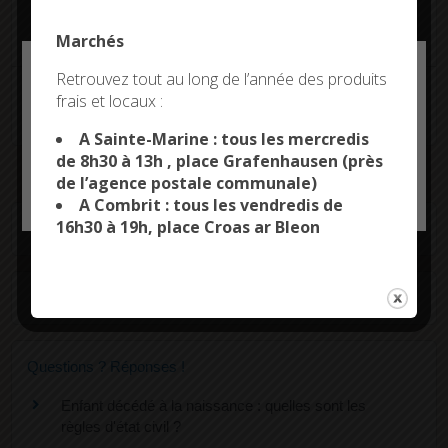
Quel nom porte l'enfant si les parents ne font pas
de choix ?
Marchés
Deny all cookies
Retrouvez tout au long de l’année des produits
Quel nom porte l'enfant si les parents ne sont pas
frais et locaux :
This site uses cookies and gives you control over what
d'accord ?
you want to activate
A Sainte-Marine : tous les mercredis
de 8h30 à 13h , place Grafenhausen (près
de l’agence postale communale)
OK, ACCEPT ALL
PERSONALIZE
A Combrit : tous les vendredis de
16h30 à 19h, place Croas ar Bleon
Textes de référence
Services en ligne et formulaires
Questions ? Réponses !
Enfant décédé à la naissance : quelles sont les
règles d'état civil ?