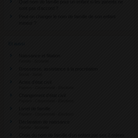
Quel nom de famille pour un enfant si les parents ne
sont pas d'accord ?
Peut-on changer le nom de famille de son enfant
mineur ?
Et aussi
Naissance et filiation
Famille - Scolarité
Grossesse, assistance à la procréation
Social - Santé
Actes d'état civil
Papiers - Citoyenneté - Élections
Changement d'état civil
Papiers - Citoyenneté - Élections
Livret de famille
Papiers - Citoyenneté - Élections
Déclaration de naissance
Famille - Scolarité
Choix du nom de famille d'un enfant par ses 2 mères