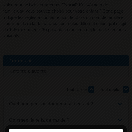
saintemarine.bzh/comarquage/?xml=R10114">nom de
famille</a> vous pouvez choisir pour votre enfant ? Cette page
indique les règles à connaître pour le choix du nom de famille et
comment faire la démarche. Les règles diffèrent selon qu'il s'agit
du 1<Exposant>er</Exposant> enfant du couple ou des enfants
suivants.
1er enfant
Enfants suivants
Tout replier
Tout déplier
Quel nom peut-on donner à son enfant ?
Comment faire la demande ?