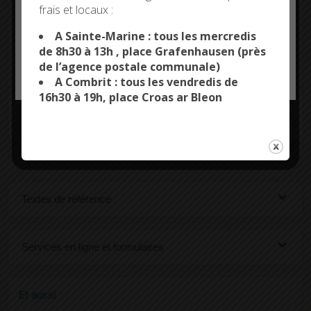
frais et locaux :
Quelle est la durée de l'agrément de
This site uses cookies and gives you control over what
you want to activate
l'association ?
A Sainte-Marine : tous les mercredis
de 8h30 à 13h , place Grafenhausen (près
de l’agence postale communale)
L'agrément de l'association est-il renouvelable ?
OK, ACCEPT ALL
PERSONALIZE
A Combrit : tous les vendredis de
16h30 à 19h, place Croas ar Bleon
Dans quel cas l'agrément de l'association peut-il
être annulé ?
Textes de référence
Services en ligne et formulaires
Et aussi