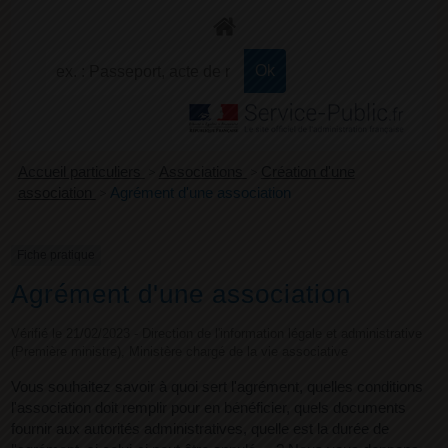
+
Confort
Accueil particuliers
>
Associations
>
Création d'une
association
>
Agrément d'une association
Fiche pratique
Agrément d'une association
Vérifié le 21/02/2023 - Direction de l'information légale et administrative
(Première ministre), Ministère chargé de la vie associative
Vous souhaitez savoir à quoi sert l'agrément, quelles conditions
l'association doit remplir pour en bénéficier, quels documents
fournir aux autorités administratives, quelle est la durée de