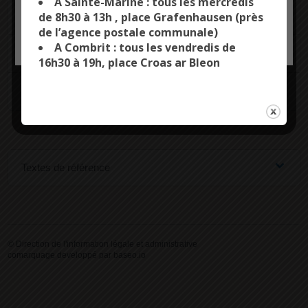
A Sainte-Marine : tous les mercredis
Combien de témoins faut-il ?
de 8h30 à 13h , place Grafenhausen (près
de l’agence postale communale)
OK, ACCEPT ALL
PERSONALIZE
A Combrit : tous les vendredis de
Qui peut être témoin ?
16h30 à 19h, place Croas ar Bleon
Quand faut-il déclarer ses témoins ?
Textes de référence
©
Direction de l'information légale et administrative
comarquage developpé par
baseo.io