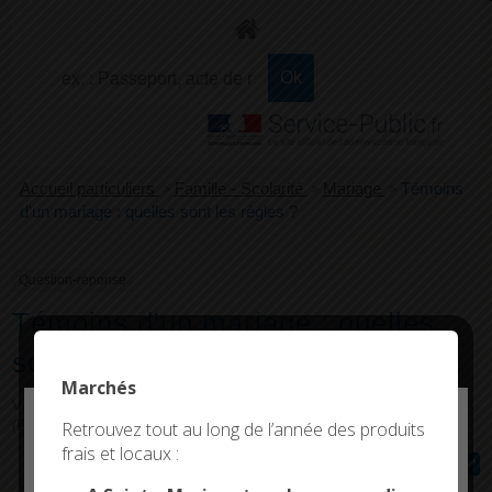
Accueil particuliers
>
Famille - Scolarité
>
Mariage
>
Témoins
d'un mariage : quelles sont les règles ?
Question-réponse
Témoins d'un mariage : quelles
sont les règles ?
Marchés
Vérifié le 10/10/2022 - Direction de l'information légale et administrative
Deny all cookies
(Première ministre)
Retrouvez tout au long de l’année des produits
frais et locaux :
This site uses cookies and gives you control over what
Tout replier
Tout déplier
you want to activate