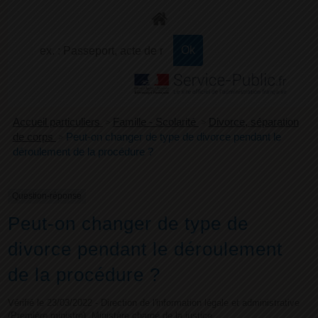
+
Confort
Accueil particuliers
>
Famille - Scolarité
>
Divorce, séparation
de corps
>
Peut-on changer de type de divorce pendant le
déroulement de la procédure ?
Question-réponse
Peut-on changer de type de
divorce pendant le déroulement
de la procédure ?
Vérifié le 23/03/2022 - Direction de l'information légale et administrative
(Première ministre), Ministère chargé de la justice