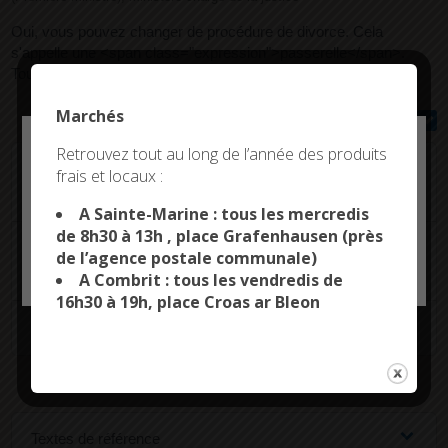
Oui, vous pouvez changer de procédure de divorce. Cela
s'appelle une <span class="expression">passerelle</span>.
Toutes les passerelles ne sont pas possibles.
Marchés
Tout replier
Tout déplier
Deny all cookies
Retrouvez tout au long de l’année des produits
Passer d'un divorce judiciaire à un divorce par
frais et locaux :
This site uses cookies and gives you control over what
consentement mutuel
you want to activate
A Sainte-Marine : tous les mercredis
de 8h30 à 13h , place Grafenhausen (près
Passer d'un divorce par consentement mutuel à
de l’agence postale communale)
OK, ACCEPT ALL
PERSONALIZE
un divorce judiciaire
A Combrit : tous les vendredis de
16h30 à 19h, place Croas ar Bleon
Passerelle entre les divorces judiciaires
Textes de référence