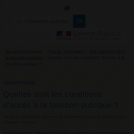
+
Confort
Accueil particuliers
>
Travail - Formation
>
Recrutement dans
la fonction publique
>
Quelles sont les conditions d'accès à la
fonction publique ?
Question-réponse
Quelles sont les conditions
d'accès à la fonction publique ?
Vérifié le 20/02/2023 - Direction de l'information légale et administrative
(Première ministre)
Vous souhaitez intégrer la fonction publique comme fonctionnaire