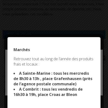
ou comme contractuel ? Pour être recruté dans la fonction, il faut
remplir certains conditions de nationalité, de diplôme, etc. Nous
vous présentons ces conditions.
Fonctionnaire
Contractuel
Marchés
Deny all cookies
Tout replier
Tout déplier
Retrouvez tout au long de l’année des produits
frais et locaux :
This site uses cookies and gives you control over what
Nationalité
you want to activate
A Sainte-Marine : tous les mercredis
de 8h30 à 13h , place Grafenhausen (près
Diplôme
de l’agence postale communale)
OK, ACCEPT ALL
PERSONALIZE
A Combrit : tous les vendredis de
16h30 à 19h, place Croas ar Bleon
Droits civiques et absence de condamnation