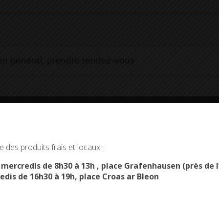
, en général, prendre rendez-vous
r faire la démarche
okies and gives you control over what you want to activate
 des produits frais et locaux :
rte d'identité
OK, ACCEPT ALL
PERSONALIZE
s mercredis de 8h30 à 13h , place Grafenhausen (près d
onible
edis de 16h30 à 19h, place Croas ar Bleon