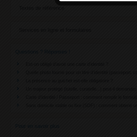
Textes de référence
Services en ligne et formulaires
Questions ? Réponses !
Est-on obligé d'avoir une carte d'identité ?
Quelle photo fournir pour un titre d'identité (passeport, car
La présence au guichet est-elle obligatoire ?
Un majeur protégé (tutelle, curatelle...) peut-il demander u
Carte d'identité / Passeport : comment remplir le formu
Sans domicile stable ou fixe (SDF) : comment obtenir un
Pour en savoir plus