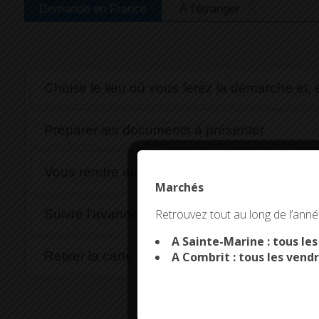
Demande en France
À l'étranger
Choisir le lieu où vous ferez la démarche et
Préparer les documents à présenter
Vous rendre au lieu que vous avez choisi pou
Marchés
This site uses co
Retrouvez tout au long de l’année
Suivre l'avancement de la fabrication de la ca
A Sainte-Marine : tous le
Retirer la carte d'identité quand elle est disp
A Combrit : tous les vendr