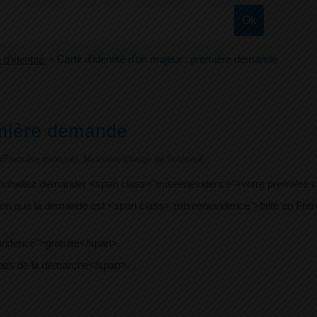
 d'identité
>
Carte d'identité d'un majeur : première demande
remière demande
 (Première ministre), Ministère chargé de l'intérieur
haitez demander <span class="miseenevidence">votre première cart
n que la demande est <span class="miseenevidence">faite en Franc
evidence">gratuite</span>.
pes de la démarche</span>.