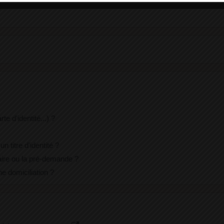
te d'identité...) ?
n titre d'identité ?
laire ou la pré-demande ?
e domiciliation ?