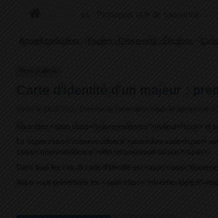
+
Confort
Accueil particuliers
>
Papiers - Citoyenneté - Élections
>
Carte
Fiche pratique
Carte d'identité d'un majeur : p
Vérifié le 23/11/2022 - Direction de l'information légale et administrative
Vous êtes <span class="miseenevidence">majeur</span> et sou
La <span class="miseenevidence">procédure varie</span> selo
class="miseenevidence">déjà un passeport ou non.</span>
Dans tous les cas, la carte d'identité est <span class="miseen
Nous vous présentons les <span class="miseenevidence">éta