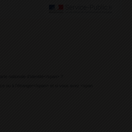
e nationale d'identité</span> ?
e ou à l'étranger</span> et si vous avez <span