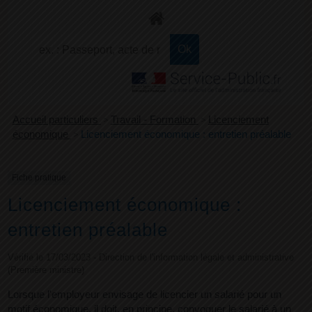
+
Confort
Accueil particuliers
>
Travail - Formation
>
Licenciement
économique
>
Licenciement économique : entretien préalable
Fiche pratique
Licenciement économique :
entretien préalable
Vérifié le 17/03/2023 - Direction de l'information légale et administrative
(Première ministre)
Lorsque l'employeur envisage de licencier un salarié pour un
motif économique, il doit, en principe, convoquer le salarié à un