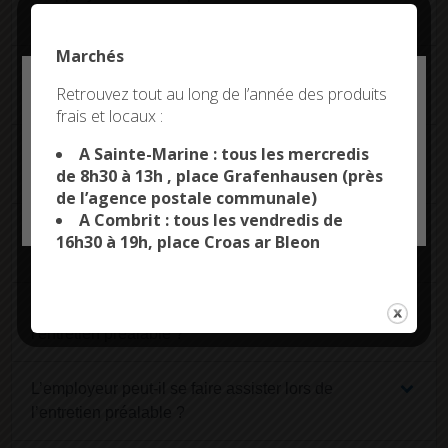
l'envoi de la convocation et l'entretien préalable ?
Marchés
Quelles sont les mentions obligatoires dans la
Deny all cookies
Retrouvez tout au long de l’année des produits
lettre de convocation à l’entretien préalable ?
frais et locaux :
This site uses cookies and gives you control over what
you want to activate
Le salarié peut-il se faire représenter lors de
A Sainte-Marine : tous les mercredis
de 8h30 à 13h , place Grafenhausen (près
l'entretien préalable ?
de l’agence postale communale)
OK, ACCEPT ALL
PERSONALIZE
A Combrit : tous les vendredis de
L'employeur peut-il se faire représenter lors de
16h30 à 19h, place Croas ar Bleon
l'entretien préalable ?
Par qui le salarié peut se faire assister lors de
l'entretien préalable ?
L’employeur peut-il se faire assister lors de
l’entretien préalable ?