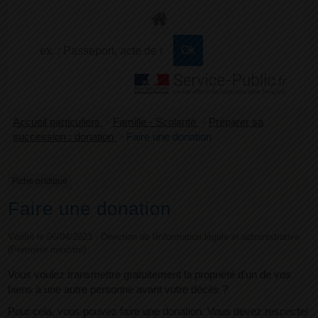
+
Confort
Accueil particuliers
>
Famille - Scolarité
>
Préparer sa
succession : donation
>
Faire une donation
Fiche pratique
Faire une donation
Vérifié le 06/04/2023 - Direction de l'information légale et administrative
(Première ministre)
Vous voulez transmettre gratuitement la propriété d'un de vos
biens à une autre personne avant votre décès ?
Pour cela, vous pouvez faire une donation. Vous devez respecter