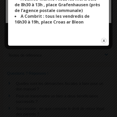
de 8h30 à 13h , place Grafenhausen (près
de l’agence postale communale)
OK, ACCEPT ALL
PERSONALIZE
Quel est le coût d'une donation ?
A Combrit : tous les vendredis de
16h30 à 19h, place Croas ar Bleon
Pouvez-vous annuler une donation ?
Textes de référence
Questions ? Réponses !
Quelles sont les démarches fiscales à faire pour un
don manuel ?
Peut-on transmettre un bien à deux bénéficiaires
successifs ?
Succession : en quoi consiste le droit de retour légal
des parents ?