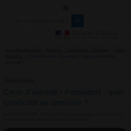
+
Confort
Accueil particuliers
>
Papiers - Citoyenneté - Élections
>
Carte
d'identité
>
Carte d'identité / Passeport : quel justificatif de
domicile ?
Question-réponse
Carte d'identité / Passeport : quel
justificatif de domicile ?
Vérifié le 20/03/2023 - Direction de l'information légale et administrative
(Première ministre), Ministère chargé de l'intérieur
Pour demander une carte d'identité ou un passeport, il faut fournir