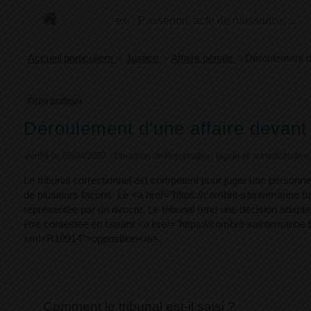
+
Confort
Accueil particuliers
>
Justice
>
Affaire pénale
>
Déroulement d'
Fiche pratique
Déroulement d'une affaire devant l
Vérifié le 05/04/2022 - Direction de l'information légale et administrativ
Le tribunal correctionnel est compétent pour juger une person
de plusieurs façons. Le <a href="https://combrit-saintemarine.
représentée par un avocat. Le tribunal rend une décision adaptée 
être contestée en faisant <a href="https://combrit-saintemar
xml=R10914">opposition</a>.
Comment le tribunal est-il saisi ?