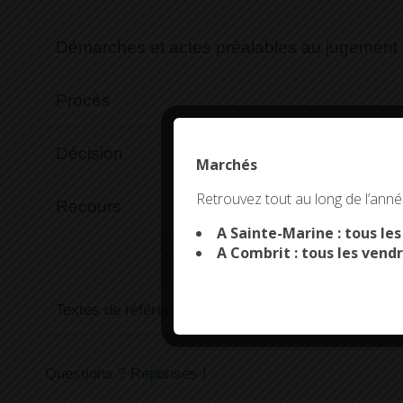
Démarches et actes préalables au jugement
Procès
Décision
Marchés
This site uses co
Retrouvez tout au long de l’année
Recours
A Sainte-Marine : tous le
A Combrit : tous les vendr
Textes de référence
Questions ? Réponses !