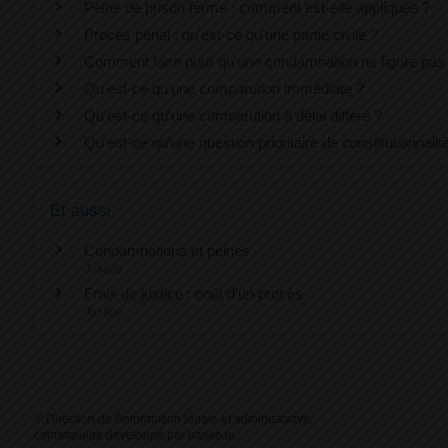
Peine de prison ferme : comment est-elle appliquée ?
Procès pénal : qu'est-ce qu'une partie civile ?
Comment faire pour qu'une condamnation ne figure pas s
Qu'est-ce qu'une comparution immédiate ?
Qu'est-ce qu'une comparution à délai différé ?
Qu'est-ce qu'une question prioritaire de constitutionnali
Et aussi
Condamnations et peines
Justice
Frais de justice : coût d'un procès
Justice
©
Direction de l'information légale et administrative
comarquage developpé par
baseo.io