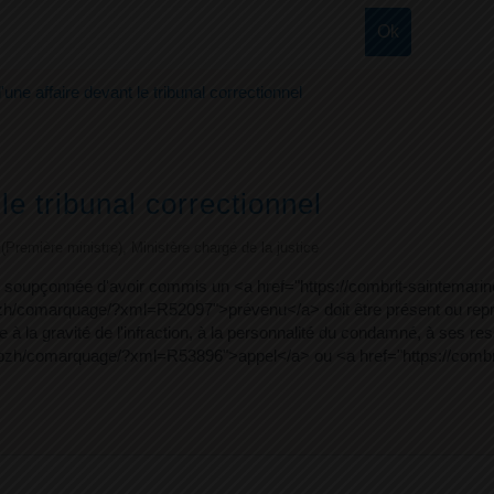
une affaire devant le tribunal correctionnel
e tribunal correctionnel
e (Première ministre), Ministère chargé de la justice
ne soupçonnée d'avoir commis un <a href="https://combrit-saintemari
bzh/comarquage/?xml=R52097">prévenu</a> doit être présent ou représ
à la gravité de l'infraction, à la personnalité du condamné, à ses res
ine.bzh/comarquage/?xml=R53896">appel</a> ou <a href="https://comb