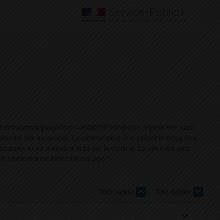
ne.bzh/comarquage/?xml=R49229">délit</a>. Il peut être saisi
enté par un avocat. La victime peut être présente et/ou être
sources et au préjudice subi par la victime. La décision peut
rit-saintemarine.bzh/comarquage/?
Tout replier
Tout déplier