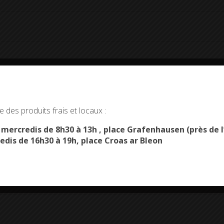
okies and gives you control over what you want to activate
 des produits frais et locaux :
OK, ACCEPT ALL
PERSONALIZE
s mercredis de 8h30 à 13h , place Grafenhausen (près d
edis de 16h30 à 19h, place Croas ar Bleon