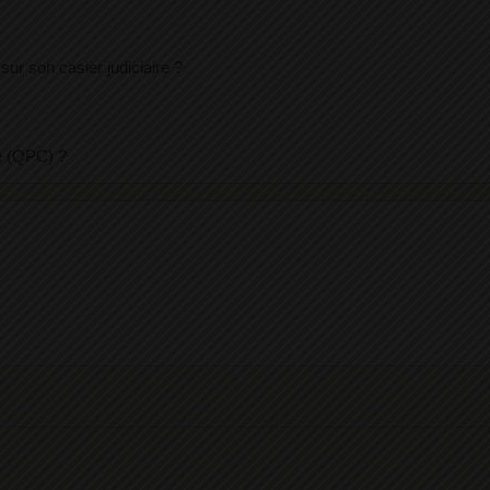
ur son casier judiciaire ?
té (QPC) ?