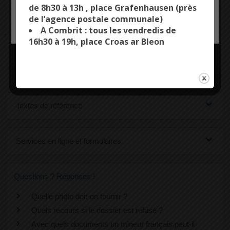
de 8h30 à 13h , place Grafenhausen (près
Suivre l'avancement de la fabrication du
de l’agence postale communale)
OK, ACCEPT ALL
PERSONALIZE
passeport
A Combrit : tous les vendredis de
16h30 à 19h, place Croas ar Bleon
Retirer le passeport quand il est disponible
Textes de référence
Services en ligne et formulaires
Questions ? Réponses !
Quelle photo doit-on fournir ?
Quels recours si le dossier est refusé ?
Avec quels documents un mineur français peut-il