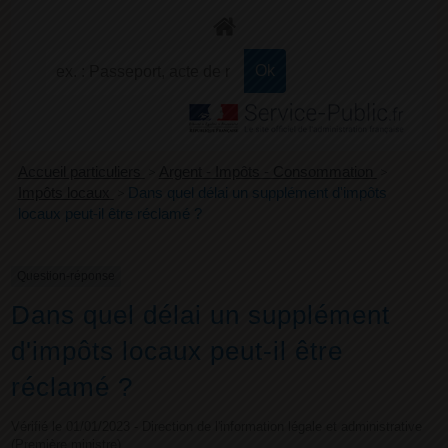
+
Confort
Accueil particuliers
>
Argent - Impôts - Consommation
>
Impôts locaux
>
Dans quel délai un supplément d'impôts
locaux peut-il être réclamé ?
Question-réponse
Dans quel délai un supplément
d'impôts locaux peut-il être
réclamé ?
Vérifié le 01/01/2023 - Direction de l'information légale et administrative
(Première ministre)