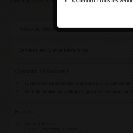
A Combrit : tous les vendr
saintemarine.bzh/comarquage/?xml=F21091">passeport</a>.
Textes de référence
Services en ligne et formulaires
Questions ? Réponses !
Qu'est-ce qu'une mention marginale sur un acte d'état ci
Nom de famille, nom patronymique, nom d'usage, nom mar
Et aussi
Actes d'état civil
Papiers - Citoyenneté - Élections