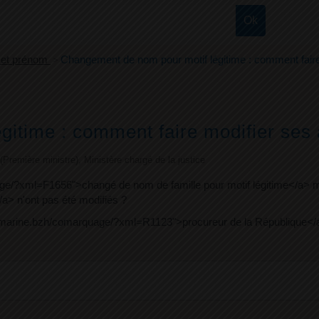
et prénom
>
Changement de nom pour motif légitime : comment faire m
time : comment faire modifier ses ac
e (Première ministre), Ministère chargé de la justice
ge/?xml=F1656">changé de nom de famille pour motif légitime</a> ma
a> n'ont pas été modifiés ?
temarine.bzh/comarquage/?xml=R1123">procureur de la République</a>