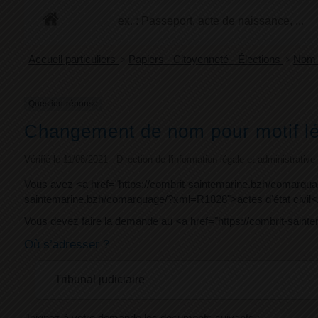
+
Confort
Accueil particuliers
>
Papiers - Citoyenneté - Élections
>
Nom 
Question-réponse
Changement de nom pour motif légi
Vérifié le 11/08/2021 - Direction de l'information légale et administrativ
Vous avez <a href="https://combrit-saintemarine.bzh/comarqua
saintemarine.bzh/comarquage/?xml=R1828">actes d'état civil</
Vous devez faire la demande au <a href="https://combrit-sain
Où s’adresser ?
Tribunal judiciaire
Joignez à votre demande les documents suivants :