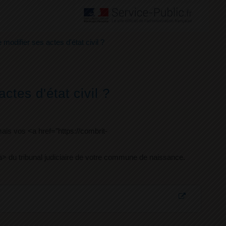
odifier ses actes d'état civil ?
tes d'état civil ?
is vos <a href="https://combrit-
 du tribunal judiciaire de votre commune de naissance.