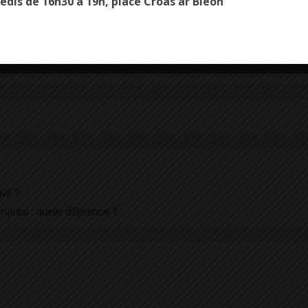
edis de 16h30 à 19h, place Croas ar Bleon
vil ?
ital : quelle différence ?