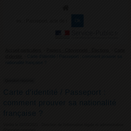
+
Confort
Accueil particuliers
>
Papiers - Citoyenneté - Élections
>
Carte
d'identité
>
Carte d'identité / Passeport : comment prouver sa
nationalité française ?
Question-réponse
Carte d'identité / Passeport :
comment prouver sa nationalité
française ?
Vérifié le 02/03/2021 - Direction de l'information légale et administrative
(Première ministre)