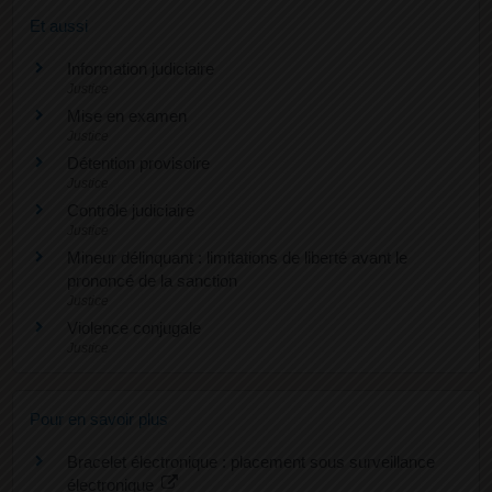
Et aussi
Information judiciaire
Justice
Mise en examen
Justice
Détention provisoire
Justice
Contrôle judiciaire
Justice
Mineur délinquant : limitations de liberté avant le
prononcé de la sanction
Justice
Violence conjugale
Justice
Pour en savoir plus
Bracelet électronique : placement sous surveillance
électronique