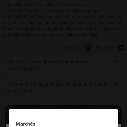
<span class="miseenevidence">alternative à la <a
href="https://combrit-saintemarine.bzh/comarquage/?
xml=R52093">détention provisoire</a></span>. Le tribunal peut
ainsi contraindre la personne à vivre dans un lieu précis, avec un
bracelet comportant un émetteur relié à une alarme. Nous vous
présentons les informations à connaître sur le sujet.
Tout replier
Tout déplier
Qu'est-ce que le placement sous bracelet
électronique ?
Comment s'effectue la mise en place du bracelet
électronique ?
Comment s'exerce le contrôle du bracelet
électronique ?
Marchés