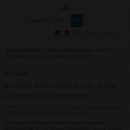
+
Confort
Accueil particuliers
>
Justice
>
Affaire pénale
>
Bracelet
électronique lors d'une assignation à résidence
Fiche pratique
Bracelet électronique lors d'une
assignation à résidence
Vérifié le 16/02/2023 - Direction de l'information légale et administrative
(Première ministre), Ministère chargé de la justice
La mesure d'assignation à résidence avec surveillance
électronique (ARSE) ou "bracelet électronique" est une solution