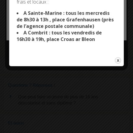
Quel est le montant de la rémunération pendant
frais et locaux :
This site uses cookies and gives you control over what
la formation ?
you want to activate
A Sainte-Marine : tous les mercredis
de 8h30 à 13h , place Grafenhausen (près
Quels débouchés à la fin du parcours de
de l’agence postale communale)
OK, ACCEPT ALL
PERSONALIZE
formation ?
A Combrit : tous les vendredis de
16h30 à 19h, place Croas ar Bleon
Textes de référence
Questions ? Réponses !
Que peut faire un jeune de plus de 16 ans
déscolarisé et sans diplôme ?
Et aussi