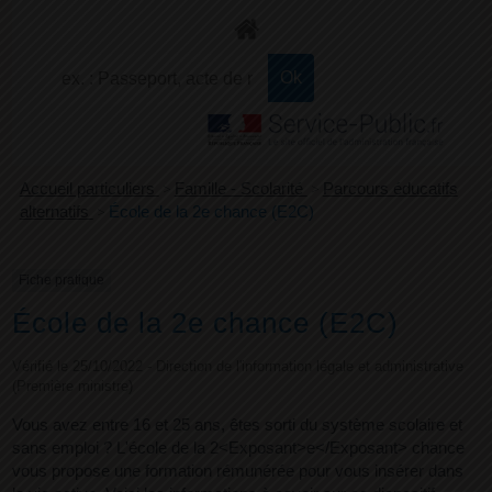
+
Confort
Accueil particuliers
>
Famille - Scolarité
>
Parcours éducatifs
alternatifs
>
École de la 2e chance (E2C)
Fiche pratique
École de la 2e chance (E2C)
Vérifié le 25/10/2022 - Direction de l'information légale et administrative
(Première ministre)
Vous avez entre 16 et 25 ans, êtes sorti du système scolaire et
sans emploi ? L'école de la 2<Exposant>e</Exposant> chance
vous propose une formation rémunérée pour vous insérer dans