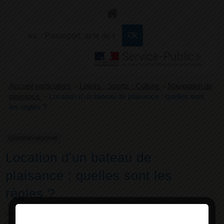
+
Confort
Accueil particuliers
>
Loisirs - Sports - Culture
>
Navigation de
plaisance
>
Location d'un bateau de plaisance : quelles sont
les règles ?
Question-réponse
Location d'un bateau de
plaisance : quelles sont les
règles ?
Vérifié le 01/03/2021 - Direction de l'information légale et administrative
(Première ministre)