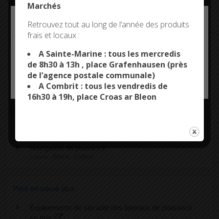
Marchés
Deny all cookies
Bateau appartenant à un particulier
Retrouvez tout au long de l’année des produits
frais et locaux :
This site uses cookies and gives you control over what
Bateau appartenant à un organisme de location
you want to activate
A Sainte-Marine : tous les mercredis
de 8h30 à 13h , place Grafenhausen (près
de l’agence postale communale)
OK, ACCEPT ALL
PERSONALIZE
A Combrit : tous les vendredis de
Textes de référence
16h30 à 19h, place Croas ar Bleon
Et aussi
Navigation de plaisance
Loisirs - Sports - Culture
Pour en savoir plus
Équipements de sécurité des bateaux de plaisance
en mer