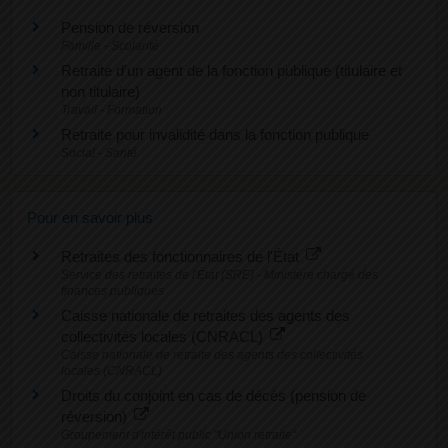
Pension de réversion
Famille - Scolarité
Retraite d'un agent de la fonction publique (titulaire et
non titulaire)
Travail - Formation
Retraite pour invalidité dans la fonction publique
Social - Santé
Pour en savoir plus
Retraites des fonctionnaires de l'État
Service des retraites de l'État (SRE) - Ministère chargé des
finances publiques
Caisse nationale de retraites des agents des
collectivités locales (CNRACL)
Caisse nationale de retraite des agents des collectivités
locales (CNRACL)
Droits du conjoint en cas de décès (pension de
réversion)
Groupement d'intérêt public "Union retraite"