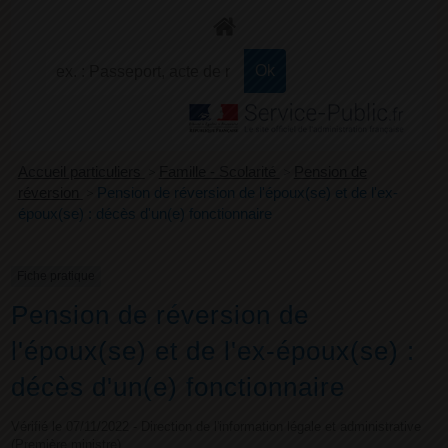
+
Confort
Accueil particuliers
>
Famille - Scolarité
>
Pension de
réversion
>
Pension de réversion de l'époux(se) et de l'ex-
époux(se) : décès d'un(e) fonctionnaire
Fiche pratique
Pension de réversion de
l'époux(se) et de l'ex-époux(se) :
décès d'un(e) fonctionnaire
Vérifié le 07/11/2022 - Direction de l'information légale et administrative
(Première ministre)