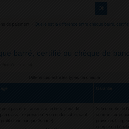
ns de paiement
>
Quelle est la différence entre chèque barré, certi
èque barré, certifié ou chèque de ba
e (Première ministre)
Différences entre les types de chèque
age
Garantie
 peut pas être transmis à un tiers (il est dit
Si le compte de l'
pan class="expression">non endossable, sauf
somme correspon
 profit d'une banque</span>).
provision. L'argen
compte du bénéfic