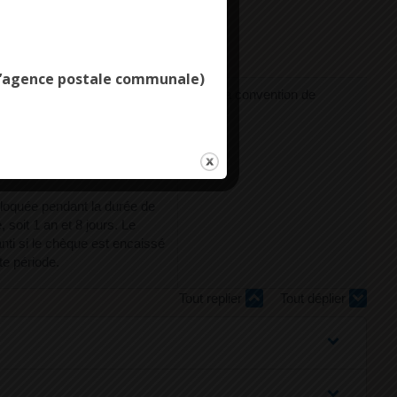
aranti si le chèque est
Deny all cookies
fin des 8 jours qui suivent la
e l’agence postale communale)
 est prélevée sur le compte
Selon la convention de
mission.
compte
e vérifier auprès de la banque
agit d'un vrai chèque avant de
bloquée pendant la durée de
, soit 1 an et 8 jours. Le
nti si le chèque est encaissé
te période.
Tout replier
Tout déplier