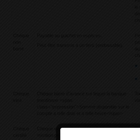
Po
le
do
ch
Chèque
Payable au guichet en espèces.
Pe
non
pa
Peut être transmis à un tiers (endossable).
barré
au
ch
Chèque
Chèque barré d'avance sur lequel la banque
To
visé
mentionne <span
vi
class="expression">Somme disponible sur le
compte à telle date et à telle heure</span>
Chèque
Chèque visé sur lequel la banque ajoute la
To
certifié
mention provision bloquée pendant 8 jours
cer