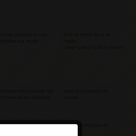
mande préalable à votre
Droit de timbre fiscal de
laration aux impôts
<span
class="valeur">1,50 €</span>
provision n'est garantie que
Selon la convention de
ur l'heure de son émission
compte
 est prélevée sur le compte
Selon la convention de
mission.
compte