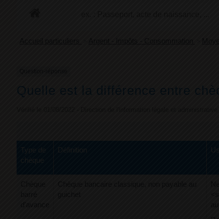
+
Confort
Accueil particuliers
>
Argent - Impôts - Consommation
>
Moye
Question-réponse
Quelle est la différence entre ch
Vérifié le 01/08/2022 - Direction de l'information légale et administrativ
Type de
Définition
Us
chèque
Chèque
Chèque bancaire classique, non payable au
Ne
barré
guichet
<s
d'avance
au