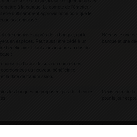
ur encaisser le chèque, il faut le signer au dos et
 remettre à la banque. Le compte de l’émetteur
it être suffisamment approvisionné pour que le
èque soit encaissé.
ut être encaissé auprès de la banque, qui le
Nécessite une de
yera en espèces. Peut aussi être cédé à un
banque et une déc
tre bénéficiaire. Il faut alors inscrire au dos du
èque :
endossé à l'ordre de suivi du nom et des
coordonnées du nouveau bénéficiaire
et la date de transmission.
utes les banques ne proposent pas de chèques
L'existence de la 
sés
pour le jour et po
utes les banques ne proposent pas de chèques
La somme inscrite
tifiés
au moment de l'é