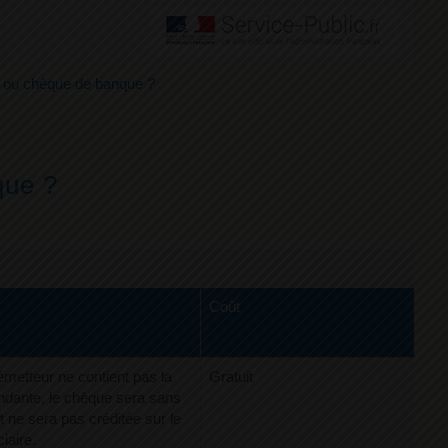
fié ou chèque de banque ?
nque ?
Coût
émetteur ne contient pas la
Gratuit
dante, le chèque sera sans
t ne sera pas créditée sur le
iaire.