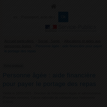
+
Confort
Accueil particuliers
>
Social - Santé
>
Allocations et aides aux
personnes âgées
>
Personne âgée : aide financière pour payer
le portage des repas
Fiche pratique
Personne âgée : aide financière
pour payer le portage des repas
Vérifié le 10/01/2023 - Direction de l'information légale et administrative
(Première ministre), Caisse nationale de solidarité pour l'autonomie
(CNSA)