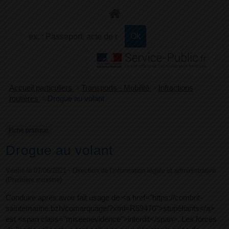
+
Confort
Accueil particuliers
>
Transports - Mobilité
>
Infractions
routières
>
Drogue au volant
Fiche pratique
Drogue au volant
Vérifié le 07/06/2021 - Direction de l'information légale et administrative
(Première ministre)
Conduire après avoir fait usage de <a href="https://combrit-
saintemarine.bzh/comarquage/?xml=R59470">stupéfiants</a>
est <span class="miseenevidence">interdit</span>. Les forces