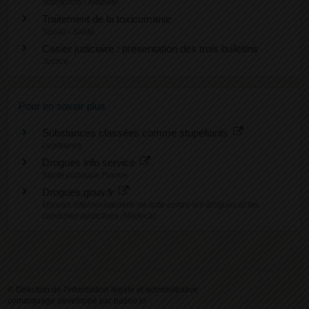
Transports - Mobilité
Traitement de la toxicomanie
Social - Santé
Casier judiciaire : présentation des trois bulletins
Justice
Pour en savoir plus
Substances classées comme stupéfiants
Legifrance
Drogues info service
Santé publique France
Drogues.gouv.fr
Mission interministérielle de lutte contre les drogues et les
conduites addictives (Mildeca)
©
Direction de l'information légale et administrative
comarquage developpé par
baseo.io