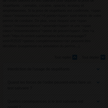
de l'ordre utilisent un test salivaire pour dépister la prise de
stupéfiants : cannabis, cocaïne, opiacés, ecstasy et
amphétamines. Si la prise de stupéfiants est confirmée, <span
class="miseenevidence">6 points</span> sont retirés de votre
permis de conduire. De plus, vous risquez une <span
class="miseenevidence">amende</span> et une <span
class="miseenevidence">peine de prison</span>. Des <a
href="https://combrit-saintemarine.bzh/comarquage/?
xml=R2515">peines complémentaires</a> peuvent être
décidées (suspension ou annulation du permis...).
Tout replier
Tout déplier
Interdiction de l'usage de stupéfiants
Quand les forces de l'ordre peuvent-elles faire un
test salivaire ?
Quelles conséquences si le test salivaire est
positif ?