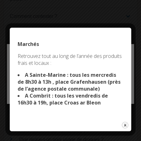
Comment contester ?
Quelles sanctions ?
Marchés
Deny all cookies
Retrouvez tout au long de l’année des produits
frais et locaux :
This site uses cookies and gives you control over what
Textes de référence
you want to activate
A Sainte-Marine : tous les mercredis
de 8h30 à 13h , place Grafenhausen (près
de l’agence postale communale)
OK, ACCEPT ALL
PERSONALIZE
Services en ligne et formulaires
A Combrit : tous les vendredis de
16h30 à 19h, place Croas ar Bleon
Questions ? Réponses !
Accident sous l'effet d'alcool ou de drogue : quelles
conséquences sur l'assurance ?
Que risque-t-on pour usage de drogues ?