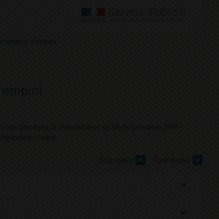
emandeur d'emploi
'emploi
, vous percevez la rémunération de fin de formation (RFF)
a formation choisie.
Tout replier
Tout déplier