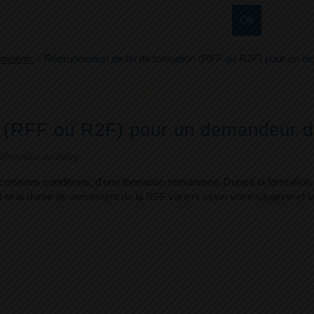
ormation
>
Rémunération de fin de formation (RFF ou R2F) pour un d
n (RFF ou R2F) pour un demandeur d
e (Première ministre)
ertaines conditions, d'une formation rémunérée. Durant la formation
t et la durée de versement de la RFF varient selon votre situation et l