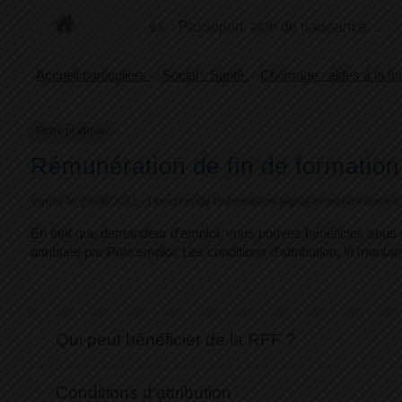
+
Confort
Accueil particuliers
>
Social - Santé
>
Chômage : aides à la f
Fiche pratique
Rémunération de fin de formatio
Vérifié le 29/06/2021 - Direction de l'information légale et administrativ
En tant que demandeur d'emploi, vous pouvez bénéficier, sous c
attribuée par Pôle emploi. Les conditions d'attribution, le montan
Qui peut bénéficier de la RFF ?
Conditions d'attribution