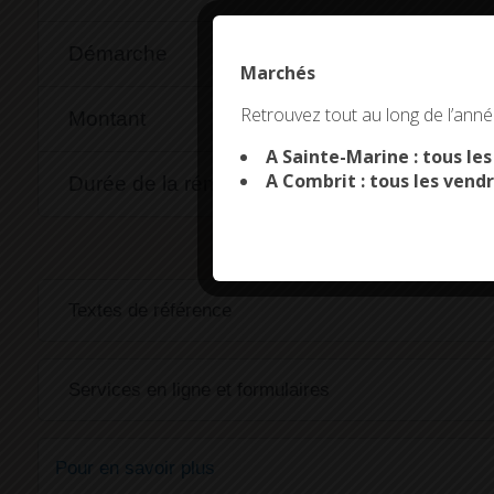
Démarche
Marchés
This site uses co
Retrouvez tout au long de l’année
Montant
A Sainte-Marine : tous le
A Combrit : tous les vendr
Durée de la rémunération
Textes de référence
Services en ligne et formulaires
Pour en savoir plus