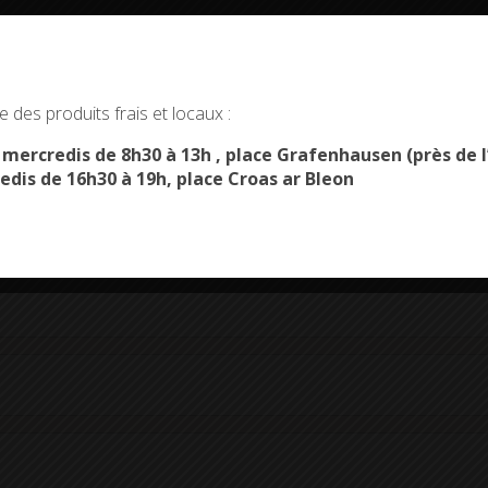
okies and gives you control over what you want to activate
 des produits frais et locaux :
OK, ACCEPT ALL
PERSONALIZE
s mercredis de 8h30 à 13h , place Grafenhausen (près d
edis de 16h30 à 19h, place Croas ar Bleon