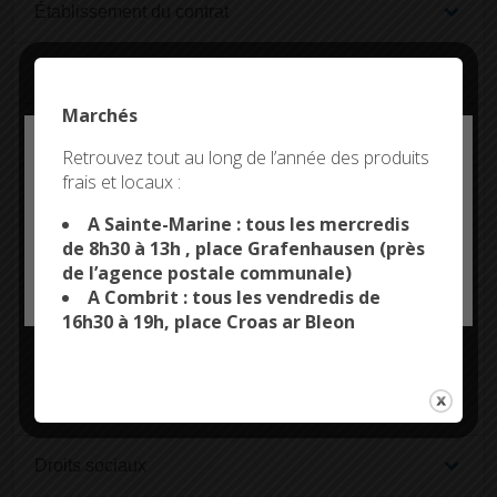
Établissement du contrat
Formation
Marchés
Maître d'apprentissage
Deny all cookies
Retrouvez tout au long de l’année des produits
frais et locaux :
This site uses cookies and gives you control over what
Temps de travail
you want to activate
A Sainte-Marine : tous les mercredis
de 8h30 à 13h , place Grafenhausen (près
Rémunération
de l’agence postale communale)
OK, ACCEPT ALL
PERSONALIZE
A Combrit : tous les vendredis de
Titularisation de l'apprenti en situation de
16h30 à 19h, place Croas ar Bleon
handicap
Fin anticipée du contrat
Droits sociaux