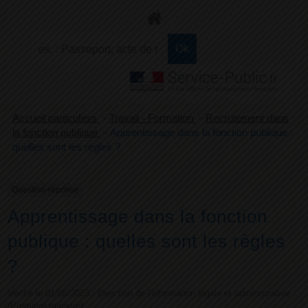
+
Confort
Accueil particuliers
>
Travail - Formation
>
Recrutement dans
la fonction publique
>
Apprentissage dans la fonction publique :
quelles sont les règles ?
Question-réponse
Apprentissage dans la fonction
publique : quelles sont les règles
?
Vérifié le 01/05/2023 - Direction de l'information légale et administrative
(Première ministre)