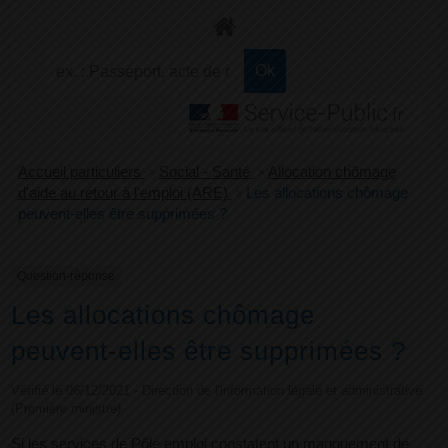
+
Confort
Accueil particuliers
>
Social - Santé
>
Allocation chômage
d'aide au retour à l'emploi (ARE)
>
Les allocations chômage
peuvent-elles être supprimées ?
Question-réponse
Les allocations chômage
peuvent-elles être supprimées ?
Vérifié le 06/12/2021 - Direction de l'information légale et administrative
(Première ministre)
Si les services de Pôle emploi constatent un manquement de