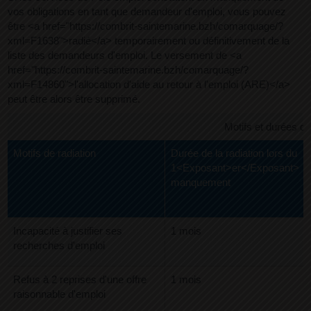
vos obligations en tant que demandeur d'emploi, vous pouvez
être <a href="https://combrit-saintemarine.bzh/comarquage/?
xml=F1638">radié</a> temporairement ou définitivement de la
liste des demandeurs d'emploi. Le versement de <a
href="https://combrit-saintemarine.bzh/comarquage/?
xml=F14860">l'allocation d'aide au retour à l'emploi (ARE)</a>
peut être alors être supprimé.
Motifs et durées de 
Motifs de radiation
Durée de la radiation lors du
1<Exposant>er</Exposant>
manquement
Incapacité à justifier ses
1 mois
recherches d'emploi
Refus à 2 reprises d'une offre
1 mois
raisonnable d'emploi