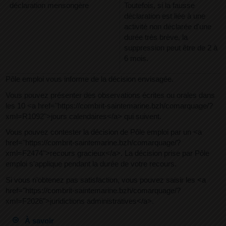
déclaration mensongère
Toutefois, si la fausse
déclaration est liée à une
activité non déclarée d'une
durée très brève, la
suppression peut être de 2 à
6 mois.
Pôle emploi vous informe de la décision envisagée.
Vous pouvez présenter des observations écrites ou orales dans
les 10 <a href="https://combrit-saintemarine.bzh/comarquage/?
xml=R1092">jours calendaires</a> qui suivent.
Vous pouvez contester la décision de Pôle emploi par un <a
href="https://combrit-saintemarine.bzh/comarquage/?
xml=F2474">recours gracieux</a>. La décision prise par Pôle
emploi s'applique pendant la durée de votre recours.
Si vous n'obtenez pas satisfaction, vous pouvez saisir les <a
href="https://combrit-saintemarine.bzh/comarquage/?
xml=F2026">juridictions administratives</a>.
À savoir