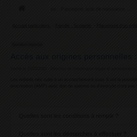
+
Confort
Accueil particuliers
>
Famille - Scolarité
>
Placement d'un enf
Question-réponse
Accès aux origines personnelles :
Vérifié le 15/03/2022 - Direction de l'information légale et administrativ
Les enfants nés suite à un accouchement sous X ont la possibili
procréation (AMP) avec don de sperme ou d'ovocyte n'ont pas la 
Quelles sont les conditions à remplir ?
Quelles sont les démarches à effectuer ?