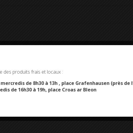
okies and gives you control over what you want to activate
 des produits frais et locaux :
OK, ACCEPT ALL
PERSONALIZE
s mercredis de 8h30 à 13h , place Grafenhausen (près d
edis de 16h30 à 19h, place Croas ar Bleon