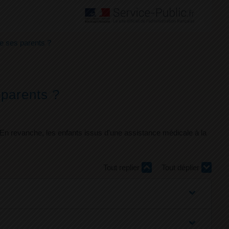
de ses parents ?
 parents ?
 En revanche, les enfants issus d'une assistance médicale à la
Tout replier
Tout déplier