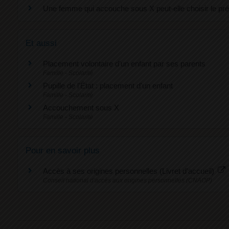
Une femme qui accouche sous X peut-elle choisir le pré
Et aussi
Placement volontaire d'un enfant par ses parents
Famille - Scolarité
Pupille de l'État : placement d'un enfant
Famille - Scolarité
Accouchement sous X
Famille - Scolarité
Pour en savoir plus
Accès à ses origines personnelles (Livret d'accueil)
Conseil national d'accès aux origines personnelles (CNAOP)