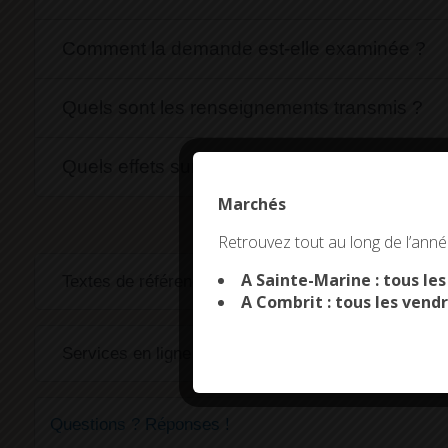
Comment la demande est-elle examinée ?
Quels sont les renseignements transmis ?
Quels effets sur l'état civil ?
Marchés
This site uses co
Retrouvez tout au long de l’année
A Sainte-Marine : tous le
Textes de référence
A Combrit : tous les vendr
Services en ligne et formulaires
Questions ? Réponses !