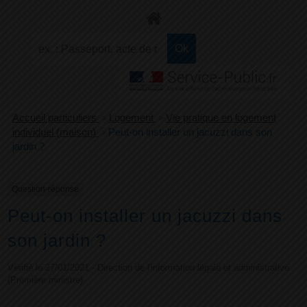
+
Confort
Accueil particuliers
>
Logement
>
Vie pratique en logement
individuel (maison)
>
Peut-on installer un jacuzzi dans son
jardin ?
Question-réponse
Peut-on installer un jacuzzi dans
son jardin ?
Vérifié le 27/01/2021 - Direction de l'information légale et administrative
(Première ministre)