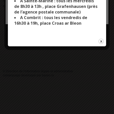
A Sainte-Marine : tous les mercredis
href="https://combrit-saintemarine.bzh/comarquage/?
xml=F34474">comité social et économique (CSE)</a>.
de 8h30 à 13h , place Grafenhausen (près
de l’agence postale communale)
OK, ACCEPT ALL
PERSONALIZE
A Combrit : tous les vendredis de
16h30 à 19h, place Croas ar Bleon
Et aussi
Congé de formation d'un salarié membre du CSE
Travail - Formation
©
Direction de l'information légale et administrative
comarquage developpé par
baseo.io