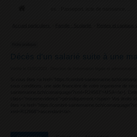
+
Confort
Accueil particuliers
>
Famille - Scolarité
>
Rentes et capitaux
Fiche pratique
Décès d'un salarié suite à une ma
Vérifié le 01/01/2023 - Direction de l'information légale et administrativ
Si vous êtes <a href="https://combrit-saintemarine.bzh/comarqu
sous conditions, une aide financière de votre organisme de sé
saintemarine.bzh/comarquage/?xml=R24583">MSA</a>). Cette ai
class="miseenevidence">périodiquement.</span> Vos droits var
êtes <a href="https://combrit-saintemarine.bzh/comarquage/?xm
xml=R12668">ascendant</a>.