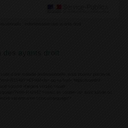
essionnelle : indemnisation des ayants droit
 des ayants droit
suite d'une maladie professionnelle, vous pouvez percevoir,
ge/?xml=R15469">CPAM</a> ou <a href="https://combrit-
e une somme d'argent versée <span
arquage/?xml=R42442">viviez en couple</a> avec lui/elle ou
combrit-saintemarine.bzh/comarquage/?