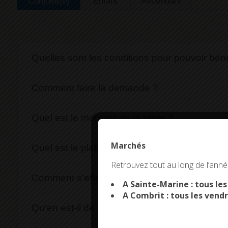
Conjoint(e)
Enfant
Ascendant
Quelles sont les conditions pour pouvoir béné
Comment faire la demande ?
Quel est le montant de la rente ?
Marchés
Quel est le plafond total de la rente si vous ê
This site uses co
Retrouvez tout au long de l’année
Comment s'effectue le paiement de la rente 
A Sainte-Marine : tous le
A Combrit : tous les vendr
Qu'en est-il de la fiscalité ?