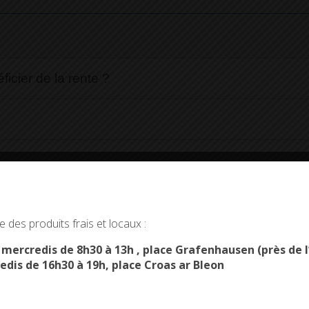
ficier de la rente ?
tes plusieurs ayants-droit ?
okies and gives you control over what you want to activate
 des produits frais et locaux :
OK, ACCEPT ALL
PERSONALIZE
?
s mercredis de 8h30 à 13h , place Grafenhausen (près d
edis de 16h30 à 19h, place Croas ar Bleon