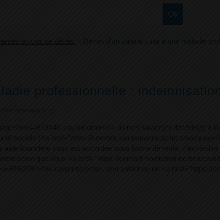
 versés en cas de décès
>
Décès d'un salarié suite à une maladie prof
ladie professionnelle : indemnisation
e (Première ministre)
age/?xml=R13146">ayant droit</a> d'un(e) salarié(e) décédé(e) à la 
curité sociale (<a href="https://combrit-saintemarine.bzh/comarqua
de financière vous est accordée sous forme de rente, c'est-à-dir
ient selon que vous <a href="https://combrit-saintemarine.bzh/com
l=R56379">l'ex-conjoint(e)</a>, son enfant ou un <a href="https://