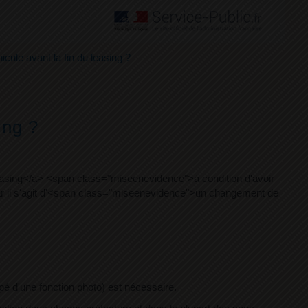
icule avant la fin du leasing ?
ing ?
easing</a> <span class="miseenevidence">à condition d'avoir
car il s'agit d'<span class="miseenevidence">un changement de
pé d'une fonction photo) est nécessaire.