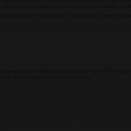
vec ordinateurs, imprimantes et scanners) sont mis à votre disposi
tre aidé par des médiateurs numériques si vous rencontrez des difficu
 une <span class="miseenevidence">maison France Services</span
une amende pouvant aller jusqu'à <span class="valeur">750 €</span> 
e</a> de <span class="valeur">135 €</span>).