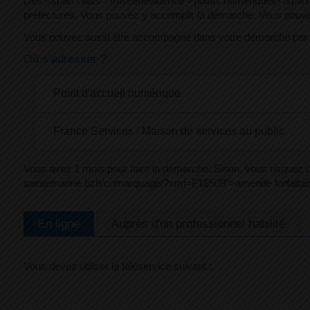
Des <span class="miseenevidence">points numériques</span> (a
préfectures. Vous pouvez y accomplir la démarche. Vous pouvez ê
Vous pouvez aussi être accompagné dans votre démarche par
Où s’adresser ?
Point d'accueil numérique
France Services / Maison de services au public
Vous avez 1 mois pour faire la démarche. Sinon, vous risquez 
saintemarine.bzh/comarquage/?xml=F18509">amende forfaitair
En ligne
Auprès d'un professionnel habilité
Vous devez utiliser le téléservice suivant :