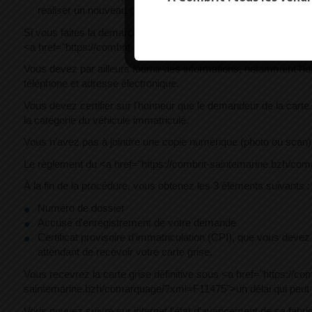
réaliser un nouveau contrôle <span class="miseenevidence"
Si vous faites la démarche pour quelqu'un d'autre, vous deve
<a href="https://combrit-saintemarine.bzh/comarquage/?xml=F3
Vous devez par ailleurs fournir des informations, notamment l'ide
téléphone et adresse électronique.
Vous devez certifier sur l'honneur que le demandeur de la car
la catégorie du véhicule immatriculé.
Vous n'avez pas à joindre une copie numérique (photo ou scan) d
Le règlement du <a href="https://combrit-saintemarine.bzh/coma
À la fin de la procédure, vous obtenez les 3 éléments suivants :
Numéro de dossier
Accusé d'enregistrement de votre demande
Certificat provisoire d'immatriculation (CPI), que vous de
attendant de recevoir votre carte grise.
Vous recevrez la carte grise définitive sous <a href="https://
saintemarine.bzh/comarquage/?xml=F11475">un délai qui peut 
Vous pouvez suivre sur internet l'état d'avancement de sa fabric