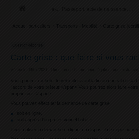
+
Confort
Accueil particuliers
>
Transports - Mobilité
>
Carte grise (certi
Question-réponse
Carte grise : que faire si vous rac
Vérifié le 09/07/2021 - Direction de l'information légale et administrativ
Vous pouvez racheter le véhicule avant la fin du contrat de <
l'accord de votre prêteur.</span> Vous pourrez alors faire vot
propriétaire.</span>
Vous pouvez effectuer la demande de carte grise
soit en ligne,
soit auprès d'un professionnel habilité.
Pour réaliser la démarche en ligne, un dispositif de copie numé