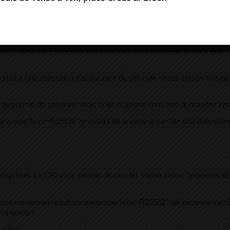
>à vos frais.</span>
z disposer d'une copie numérique du <a href="https://combrit-saint
1853">pièce d'identité</a>.
ntité du titulaire (et éventuellement des cotitulaires) de la carte gr
te grise a une attestation d'assurance du véhicule <span class="mis
u permis de conduire. Mais celle-ci pourra vous être demandée lors d
rquage/?xml=R39696">montant de la carte grise</a> doit obligatoirem
vez imprimer. Le CPI vous permet de circuler <span class="miseenev
combrit-saintemarine.bzh/comarquage/?xml=R23562">pli sécurisé</a> à 
varier</a>.
ation :