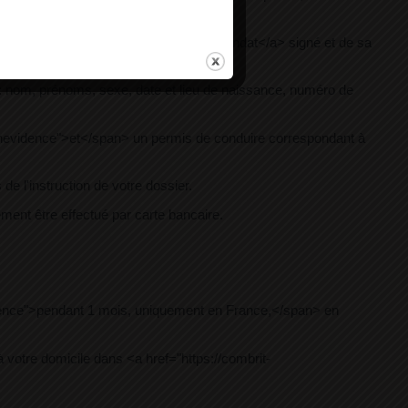
emarine.bzh/comarquage/?xml=R1137">mandat</a> signé et de sa
ise : nom, prénoms, sexe, date et lieu de naissance, numéro de
eenevidence">et</span> un permis de conduire correspondant à
e l'instruction de votre dossier.
ent être effectué par carte bancaire.
idence">pendant 1 mois, uniquement en France,</span> en
votre domicile dans <a href="https://combrit-