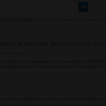
ficat d'immatriculation)
>
Carte grise : que faire si vous rachetez le véh
hetez le véhicule avant la fin du leas
e (Première ministre)
a href="https://combrit-saintemarine.bzh/comarquage/?xml=R58840">l
re demande de carte grise. Vous y serez mentionné comme titulaire, 
rique (scanner, appareil photo numérique, smartphone ou tablette équi