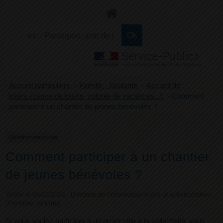
+
Confort
Accueil particuliers
>
Famille - Scolarité
>
Accueil de
loisirs (centre de loisirs, colonie de vacances...)
>
Comment
participer à un chantier de jeunes bénévoles ?
Question-réponse
Comment participer à un chantier
de jeunes bénévoles ?
Vérifié le 05/01/2023 - Direction de l'information légale et administrative
(Première ministre)
Si vous voulez participer à un projet utile à la collectivité, vous