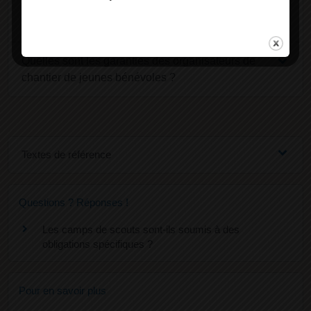
Combien coûte un chantier de jeunes
bénévoles ?
Quelles sont les garanties des organisateurs de
chantier de jeunes bénévoles ?
Textes de référence
Questions ? Réponses !
Les camps de scouts sont-ils soumis à des
obligations spécifiques ?
Pour en savoir plus