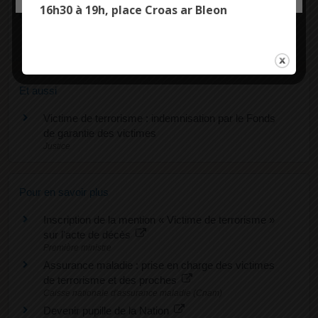
16h30 à 19h, place Croas ar Bleon
Questions ? Réponses !
Que faire en cas de décès d'un proche à l'étranger ?
Et aussi
Victime de terrorisme : indemnisation par le Fonds
de garantie des victimes
Justice
Pour en savoir plus
Inscription de la mention « Victime de terrorisme »
sur l'acte de décès
Première ministre
Assurance maladie : prise en charge des victimes
de terrorisme et des proches
Caisse nationale d'assurance maladie (Cnam)
Devenir pupille de la Nation