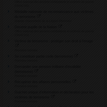
Office national des anciens combattants et victimes de guerre
(ONACVG)
Médaille nationale de reconnaissance aux victimes
du terrorisme
Grande chancellerie de la Légion d'honneur
Devenir pupille de la Nation
Office national des anciens combattants et victimes de guerre
(ONACVG)
Victime de terrorisme : protéger son droit à l'image
Première ministre
Se constituer partie civile (terrorisme)
Première ministre
Demander une pension militaire d'invalidité
(terrorisme)
Première ministre
Récupérer des affaires personnelles
Première ministre
Guichet unique d'information et déclaration pour les
victimes de terrorisme
Première ministre