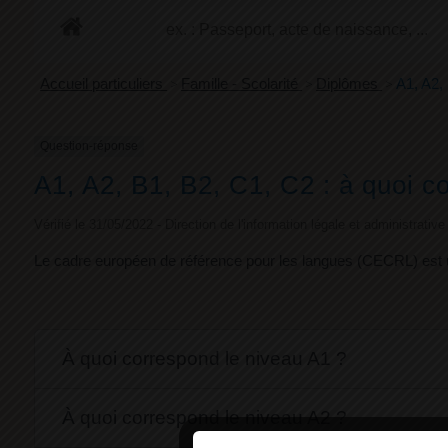
+
Confort
Accueil particuliers
>
Famille - Scolarité
>
Diplômes
>
A1, A2,
Question-réponse
A1, A2, B1, B2, C1, C2 : à quoi 
Vérifié le 31/05/2022 - Direction de l'information légale et administrativ
Le cadre européen de référence pour les langues (CECRL) est u
À quoi correspond le niveau A1 ?
À quoi correspond le niveau A2 ?