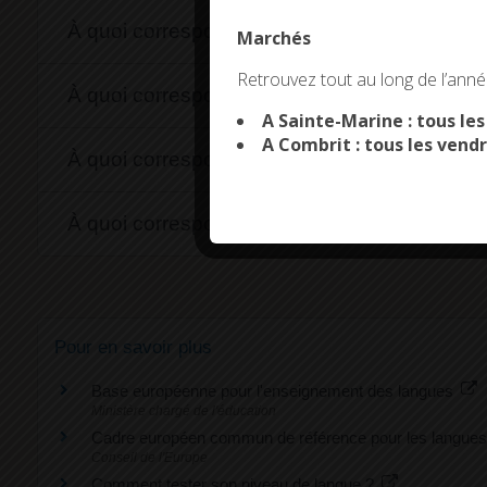
À quoi correspond le niveau B1 ?
Marchés
This site uses co
Retrouvez tout au long de l’année
À quoi correspond le niveau B2 ?
A Sainte-Marine : tous le
A Combrit : tous les vendr
À quoi correspond le niveau C1 ?
À quoi correspond le niveau C2 ?
Pour en savoir plus
Base européenne pour l'enseignement des langues
Ministère chargé de l'éducation
Cadre européen commun de référence pour les langue
Conseil de l'Europe
Comment tester son niveau de langue ?