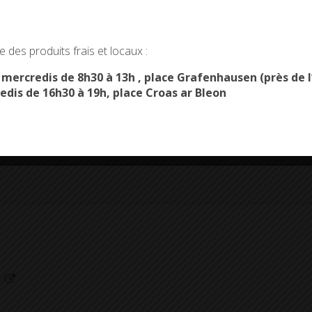
okies and gives you control over what you want to activate
 des produits frais et locaux :
OK, ACCEPT ALL
PERSONALIZE
s mercredis de 8h30 à 13h , place Grafenhausen (près d
edis de 16h30 à 19h, place Croas ar Bleon
s