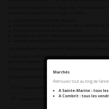
Vous devez déclarer, dans les <span class="miseenevidence">
changements qui portent sur les sujets suivants :
Changement dans la liste des dirigeants
Changement d'adresse de gestion (si elle est différente de l'
Ouverture ou fermeture d'un établissement
Acquisition ou <a href="https://combrit-saintemarine.bzh/co
Nouvelle composition d'une union ou d'une fédération (adhés
Ces changements ne sont <a href="https://combrit-saintemarine
La déclaration s'effectue en ligne, par courrier postal ou sur pla
personne mandatée.
Un exemplaire de la délibération est joint à la déclaration.
Marchés
Lorsque la démarche est accomplie par une personne mandatée, le 
This site uses co
Retrouvez tout au long de l’année
Changement de dirigeants
A Sainte-Marine : tous le
A Combrit : tous les vendr
Changement d'adresse de gestion