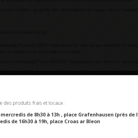
3 mois</span>, au greffe des associations du <span class="miseene
adresse du siège social)
marquage/?xml=R10832">aliénation</a> des locaux destinés à l'adminis
ion ou retrait d'une association membre).
.bzh/comarquage/?xml=R51705">opposables aux tiers</a> qu'à partir d
ce (il est conseillé de se renseigner à l'avance sur les horaires d'ouver
mandat portant signature d'un dirigeant doit être joint à la déclarat
okies and gives you control over what you want to activate
 des produits frais et locaux :
OK, ACCEPT ALL
PERSONALIZE
s mercredis de 8h30 à 13h , place Grafenhausen (près d
edis de 16h30 à 19h, place Croas ar Bleon