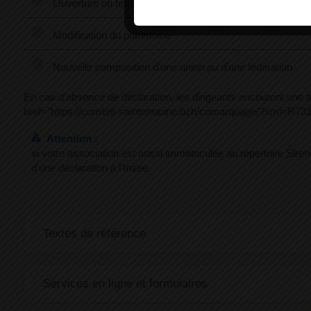
Ouverture ou fermeture d'un établissement
Modification du patrimoine
Nouvelle composition d'une union ou d'une fédération
En cas d'absence de déclaration, les dirigeants encourent un
href="https://combrit-saintemarine.bzh/comarquage/?xml=R731
Attention :
si votre association est aussi immatriculée au répertoire Sirene
d'une déclaration à l'Insee.
Textes de référence
Services en ligne et formulaires