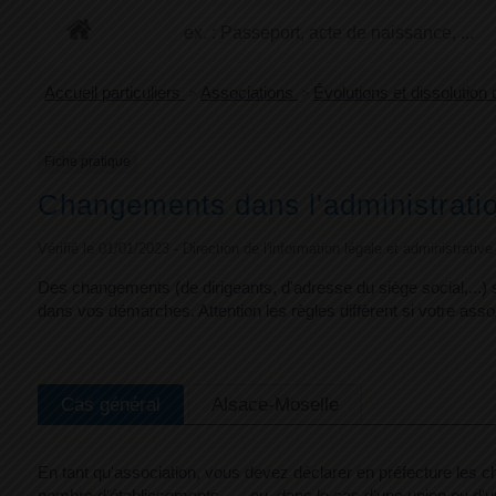
+
Confort
Accueil particuliers
>
Associations
>
Évolutions et dissolution
Fiche pratique
Changements dans l'administratio
Vérifié le 01/01/2023 - Direction de l'information légale et administrativ
Des changements (de dirigeants, d'adresse du siège social,...)
dans vos démarches. Attention les règles diffèrent si votre asso
Cas général
Alsace-Moselle
En tant qu'association, vous devez déclarer en préfecture les c
nombre d'établissements, ..., ou, dans le cas d'une union ou d'u