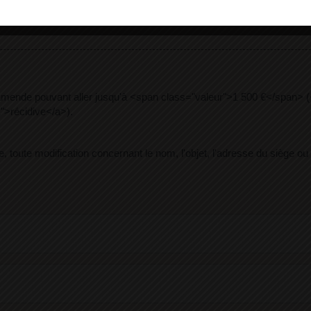
e amende pouvant aller jusqu'à <span class="valeur">1 500 €</span>
">récidive</a>).
, toute modification concernant le nom, l'objet, l'adresse du siège ou 