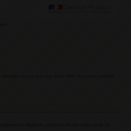
tion
us interrogez sur ce que vous devez faire. Nous vous guidons
hangement de dirigeants, d'adresse de son siège social, du