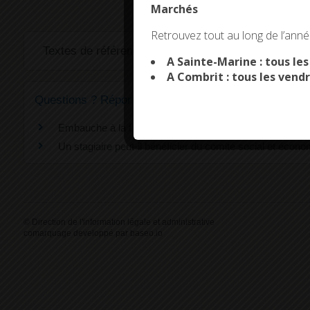
Marchés
This site uses co
Retrouvez tout au long de l’année
Textes de référence
A Sainte-Marine : tous le
A Combrit : tous les vendr
Questions ? Réponses !
Embauche à la fin d'un stage : quelles conséquences sur
Un stagiaire peut-il bénéficier du comité social et écon
©
Direction de l'information légale et administrative
comarquage developpé par
baseo.io