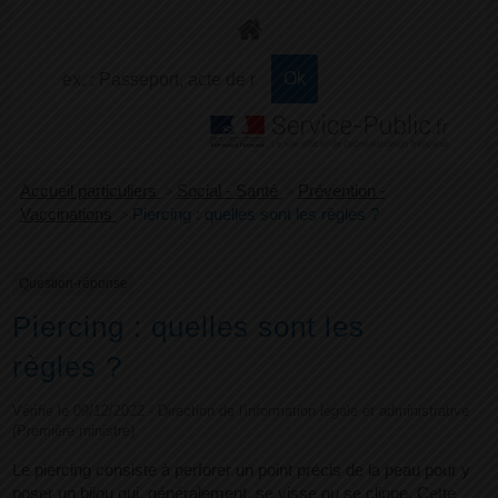
+
Confort
Accueil particuliers
>
Social - Santé
>
Prévention -
Vaccinations
>
Piercing : quelles sont les règles ?
Question-réponse
Piercing : quelles sont les
règles ?
Vérifié le 09/12/2022 - Direction de l'information légale et administrative
(Première ministre)
Le piercing consiste à perforer un point précis de la peau pour y
poser un bijou qui, généralement, se visse ou se clippe. Cette