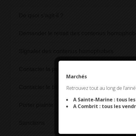
De quoi s'agit-il ?
Demander le retrait des contenus homophobe
Signaler des contenus homophobes
Contacter la police et la gendarmerie par me
Marchés
This site uses co
Contacter le bureau d'aide aux victimes
Retrouvez tout au long de l’année
A Sainte-Marine : tous le
Porter plainte
A Combrit : tous les vendr
Sanctions