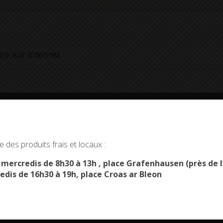
s sur internet
ssagerie instantanée
okies and gives you control over what you want to activate
 des produits frais et locaux :
OK, ACCEPT ALL
PERSONALIZE
s mercredis de 8h30 à 13h , place Grafenhausen (près d
edis de 16h30 à 19h, place Croas ar Bleon