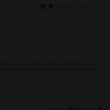
uelle réelle ou supposée de la victime. On parle d'injure, de
s de secours et signaler les faits. Si vous êtes victime, vous
Tout replier
Tout déplier