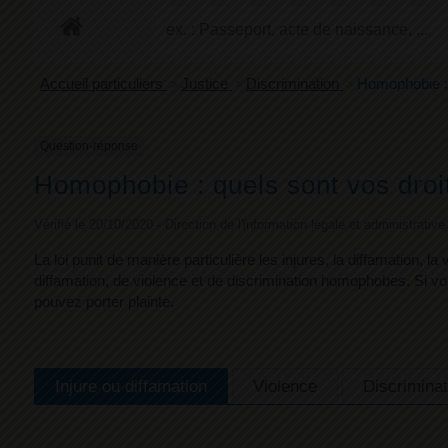
+
Confort
Accueil particuliers
>
Justice
>
Discrimination
>
Homophobie : 
Question-réponse
Homophobie : quels sont vos droit
Vérifié le 20/10/2020 - Direction de l'information légale et administrativ
La loi punit de manière particulière les injures, la diffamation, la
diffamation, de violence et de discrimination homophobes. Si vou
pouvez porter plainte.
Injure ou diffamation
Violence
Discriminat