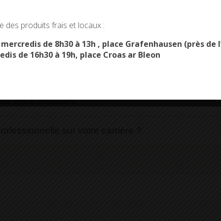
le congé de transition professionnelle ?
okies and gives you control over what you want to activate
 des produits frais et locaux :
OK, ACCEPT ALL
PERSONALIZE
tion professionnelle ?
s mercredis de 8h30 à 13h , place Grafenhausen (près d
edis de 16h30 à 19h, place Croas ar Bleon
rofessionnelle ?
le est-il rémunéré ?
rofessionnelle sur votre carrière ?