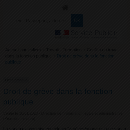
+
Confort
Accueil particuliers
>
Travail - Formation
>
Conflits du travail
dans la fonction publique
>
Droit de grève dans la fonction
publique
Fiche pratique
Droit de grève dans la fonction
publique
Vérifié le 30/01/2023 - Direction de l'information légale et administrative
(Première ministre)
La <span class="miseenevidence">grève</span> est une <span