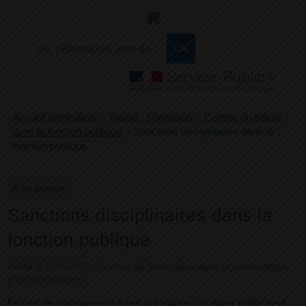
+
Confort
Accueil particuliers
>
Travail - Formation
>
Conflits du travail
dans la fonction publique
>
Sanctions disciplinaires dans la
fonction publique
Fiche pratique
Sanctions disciplinaires dans la
fonction publique
Vérifié le 23/09/2022 - Direction de l'information légale et administrative
(Première ministre)
En cas de manquement à ses obligations, un agent public peut