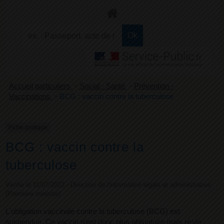
+
Confort
Accueil particuliers
>
Social - Santé
>
Prévention -
Vaccinations
>
BCG : vaccin contre la tuberculose
Fiche pratique
BCG : vaccin contre la
tuberculose
Vérifié le 11/07/2022 - Direction de l'information légale et administrative
(Première ministre)
L'obligation vaccinale contre la tuberculose (BCG) est
suspendue. Ce vaccin n'est donc plus obligatoire mais reste