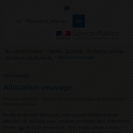
+
Confort
Accueil particuliers
>
Famille - Scolarité
>
Rentes et capitaux
versés en cas de décès
>
Allocation veuvage
Fiche pratique
Allocation veuvage
Vérifié le 01/01/2023 - Direction de l'information légale et administrative
(Première ministre)
Au décès de votre époux(se), vous pouvez bénéficier d'une
allocation de veuvage sous certaines conditions liées notamment
à votre âge et à vos ressources. Vous voulez savoir si vous