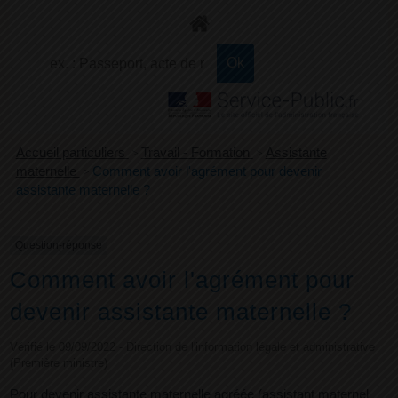
+
Confort
Accueil particuliers
>
Travail - Formation
>
Assistante
maternelle
>
Comment avoir l'agrément pour devenir
assistante maternelle ?
Question-réponse
Comment avoir l'agrément pour
devenir assistante maternelle ?
Vérifié le 09/09/2022 - Direction de l'information légale et administrative
(Première ministre)
Pour devenir assistante maternelle agréée (assistant maternel