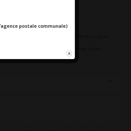
Deny all cookies
e l’agence postale communale)
aintemarine.bzh/comarquage/?xml=R24582">Caf</a> ou la <a
 La <a href="https://combrit-
MSA</a>) peut notamment faire une retenue sur les