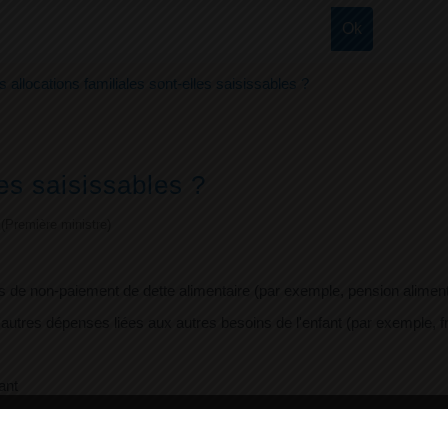
s allocations familiales sont-elles saisissables ?
les saisissables ?
e (Première ministre)
s de non-paiement de dette alimentaire (par exemple, pension alimentai
utres dépenses liées aux autres besoins de l'enfant (par exemple, frai
ant