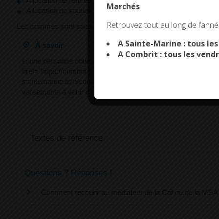
Allocation de rentrée scolaire (ARS)
Marchés
Allocation de soutien familial (ASF)
This site uses co
Retrouvez tout au long de l’année
Les sommes sont saisies dans la limite d'un montant mensuel fix
A Sainte-Marine : tous le
À savoir
A Combrit : tous les vendr
si une personne obtient une prestation familiale après avoir 
href="https://combrit-saintemarine.bzh/comarquage/?xml=R2
saintemarine.bzh/comarquage/?xml=R24582">Caf</a> (ou <a 
versements à venir d'une autre prestation familiale.
Textes de référence
Questions ? Réponses !
Comment recourir au médiateur de la Caf ou de la MSA