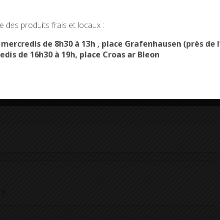
okies and gives you control over what you want to activate
 des produits frais et locaux :
é selon les revenus et les charges de la famille.
OK, ACCEPT ALL
PERSONALIZE
s mercredis de 8h30 à 13h , place Grafenhausen (près d
edis de 16h30 à 19h, place Croas ar Bleon
fraudé ou fait une fausse déclaration, la <a href="https://combrit-s
4583">MSA</a>) récupère cet<span class="expression"> indu</span>.
href="https://combrit-saintemarine.bzh/comarquage/?xml=R24583">
 ?