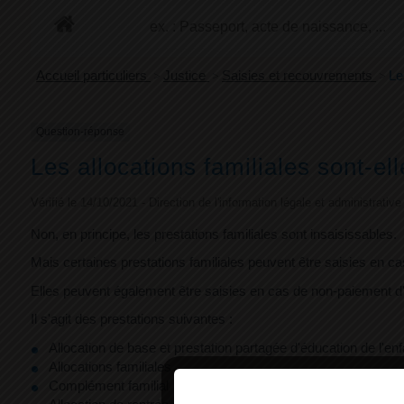
+
Confort
Accueil particuliers
>
Justice
>
Saisies et recouvrements
>
Le
Question-réponse
Les allocations familiales sont-el
Vérifié le 14/10/2021 - Direction de l'information légale et administrativ
Non, en principe, les prestations familiales sont insaisissables.
Mais certaines prestations familiales peuvent être saisies en ca
Elles peuvent également être saisies en cas de non-paiement d'a
Il s'agit des prestations suivantes :
Allocation de base et prestation partagée d'éducation de l'enf
Allocations familiales
Complément familial