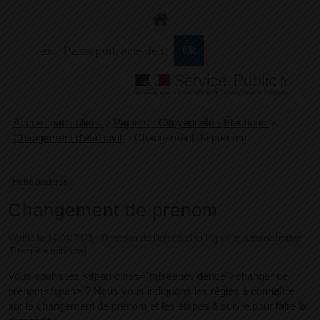
+
Confort
Accueil particuliers
>
Papiers - Citoyenneté - Élections
>
Changement d'état civil
>
Changement de prénom
Fiche pratique
Changement de prénom
Vérifié le 14/04/2023 - Direction de l'information légale et administrative
(Première ministre)
Vous souhaitez <span class="miseenevidence">changer de
prénom</span> ? Nous vous indiquons les règles à connaître
sur le changement de prénom et les étapes à suivre pour faire la