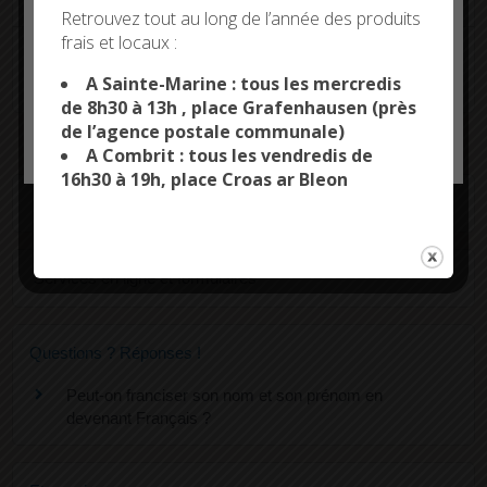
Deny all cookies
Retrouvez tout au long de l’année des produits
frais et locaux :
This site uses cookies and gives you control over what
Si la demande de changement de prénom est
you want to activate
A Sainte-Marine : tous les mercredis
refusée, faire un éventuel recours
de 8h30 à 13h , place Grafenhausen (près
de l’agence postale communale)
OK, ACCEPT ALL
PERSONALIZE
A Combrit : tous les vendredis de
16h30 à 19h, place Croas ar Bleon
Textes de référence
Services en ligne et formulaires
Questions ? Réponses !
Peut-on franciser son nom et son prénom en
devenant Français ?