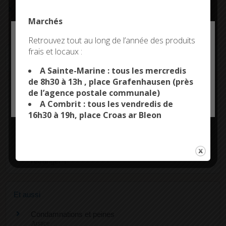
Visiteur de prison
Marchés
Deny all cookies
Retrouvez tout au long de l’année des produits
frais et locaux :
This site uses cookies and gives you control over what
Services en ligne et formulaires
you want to activate
A Sainte-Marine : tous les mercredis
de 8h30 à 13h , place Grafenhausen (près
de l’agence postale communale)
Questions ? Réponses !
OK, ACCEPT ALL
PERSONALIZE
A Combrit : tous les vendredis de
Contrôleur général des prisons : comment le saisir ?
16h30 à 19h, place Croas ar Bleon
Peut-on percevoir des aides sociales à la sortie de
prison ?
Que doit faire un Français en cas d'arrestation à
l'étranger ?
Et aussi
Condamnations et peines
Justice