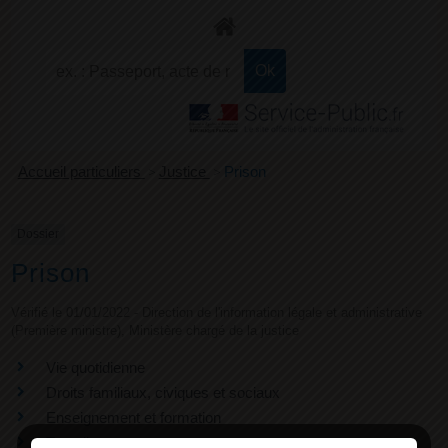
+
Confort
Accueil particuliers
>
Justice
>
Prison
Dossier
Prison
Vérifié le 01/01/2022 - Direction de l'information légale et administrative
(Première ministre), Ministère chargé de la justice
Vie quotidienne
Droits familiaux, civiques et sociaux
Enseignement et formation
Travail