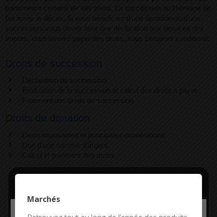
transmettre certains de ses biens. La succession ou l'héritage se
fait après le décès. Si vous bénéficiez d'une donation ou d'une
succession, vous devez faire une déclaration aux services des
Impôts. Vous devrez payer des droits, sous certaines conditions.
Droits de succession
Déclaration de succession
Évaluation de la succession et calcul des droits à payer
Paiement des droits de succession
Droits de donation
Biens imposables et principales exonérations
Don d'une somme d'argent
Calcul et paiement des droits
Marchés
Services en ligne et formulaires
Deny all cookies