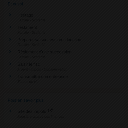
Et aussi
Héritage
Famille - Scolarité
Testament
Famille - Scolarité
Préparer sa succession : donation
Famille - Scolarité
Règlement d'une succession
Famille - Scolarité
Saisir le fisc
Argent - Impôts - Consommation
Transmettre son entreprise
Étapes de vie
Pour en savoir plus
Site des impôts
Ministère chargé des finances