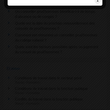
Quelle indemnisation si le licenciement est abusif ?
Un conseiller prud'hommes bénéficie-t-il de temps
d'absence ou de congés ?
Quelle est la date du prochain renouvellement des
conseils de prud'hommes ?
Comment est rémunéré un conseiller prud'hommes
du collège salarial ?
Quels sont les recours possibles après un jugement
du conseil de prud'hommes ?
Et aussi
Conditions de travail dans le secteur privé
Travail - Formation
Conditions de travail dans la fonction publique
Travail - Formation
Conflits du travail dans la fonction publique
Travail - Formation