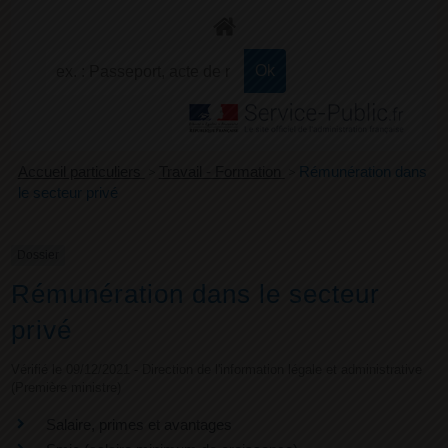
+
Confort
Accueil particuliers
>
Travail - Formation
>
Rémunération dans
le secteur privé
Dossier
Rémunération dans le secteur
privé
Vérifié le 09/12/2021 - Direction de l'information légale et administrative
(Première ministre)
Salaire, primes et avantages